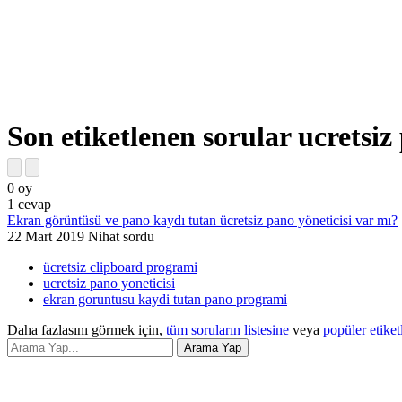
Son etiketlenen sorular ucretsiz
0
oy
1
cevap
Ekran görüntüsü ve pano kaydı tutan ücretsiz pano yöneticisi var mı?
22 Mart 2019
Nihat
sordu
ücretsiz clipboard programi
ucretsiz pano yoneticisi
ekran goruntusu kaydi tutan pano programi
Daha fazlasını görmek için,
tüm soruların listesine
veya
popüler etiket