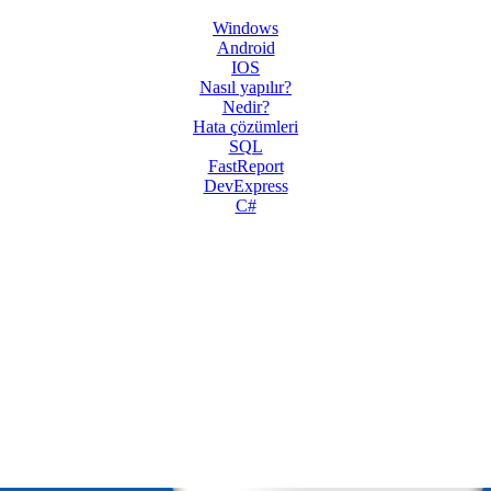
Windows
Android
IOS
Nasıl yapılır?
Nedir?
Hata çözümleri
SQL
FastReport
DevExpress
C#