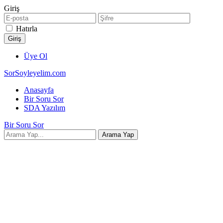
Giriş
Hatırla
Üye Ol
SorSoyleyelim.com
Anasayfa
Bir Soru Sor
SDA Yazılım
Bir Soru Sor