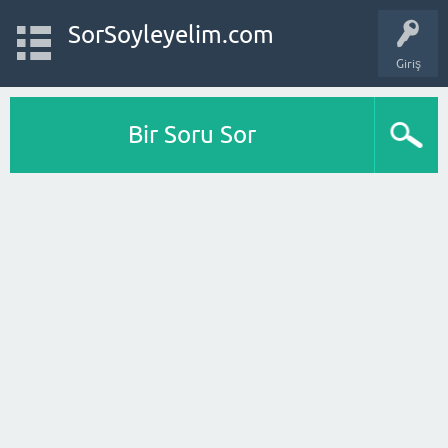
SorSoyleyelim.com
Giriş
Bir Soru Sor