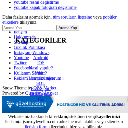
youtube resmi degistirme
youtube kapak fotografi degistirme
Daha fazlasını görmek için,
tüm soruların listesine
veya
popüler
etiketlere
tıklayınız.
İletişim
Hakkımızda
KATEGORİLER
Sitemap
Gizlilik Politikası
Windows
Instagram
Android
Youtube
IOS
Twitter
Nasıl yapılır?
Facebook
Nedir?
Kullanım Şartları
Hata çözümleri
Reklam Vermek İstiyorum !
SQL
Snow Theme by
Q2A Market
FastReport
Powered by
Question2Answer
DevExpress
C#
Web sitemiz hakkında ki
reklam
,istek,öneri ve
şikayetlerinizi
iletisim(at)sorsoyleyelim.com adresine mail atabilir veya sitemizin
iletişim formu
üzerinden bize yazabilirsiniz.