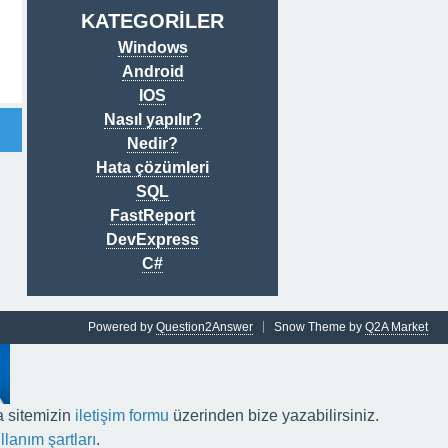
KATEGORİLER
Windows
Android
IOS
Nasıl yapılır?
Nedir?
Hata çözümleri
SQL
FastReport
DevExpress
C#
Powered by
Question2Answer
Snow Theme by
Q2A Market
a sitemizin
iletişim formu
üzerinden bize yazabilirsiniz.
llanım şartları
.