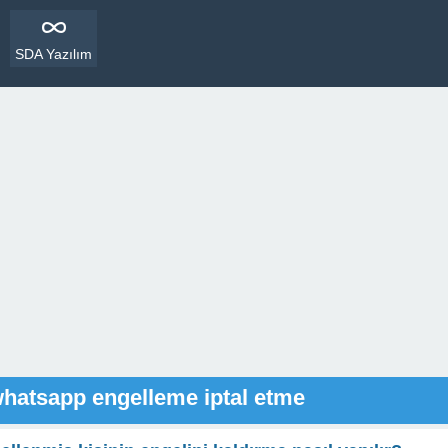
SDA Yazılım
whatsapp engelleme iptal etme