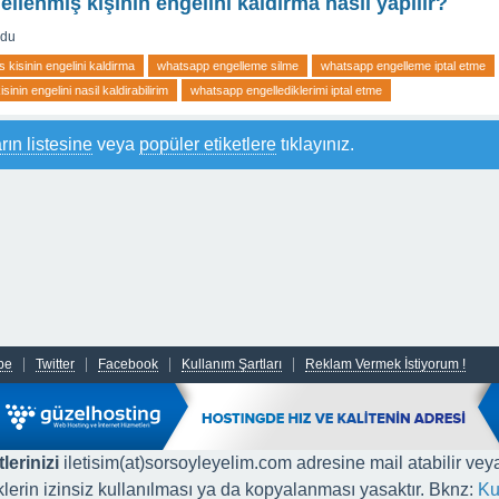
lenmiş kişinin engelini kaldırma nasıl yapılır?
rdu
kisinin engelini kaldirma
whatsapp engelleme silme
whatsapp engelleme iptal etme
inin engelini nasil kaldirabilirim
whatsapp engellediklerimi iptal etme
rın listesine
veya
popüler etiketlere
tıklayınız.
be
Twitter
Facebook
Kullanım Şartları
Reklam Vermek İstiyorum !
lerinizi
iletisim(at)sorsoyleyelim.com adresine mail atabilir vey
iklerin izinsiz kullanılması ya da kopyalanması yasaktır. Bknz:
Ku