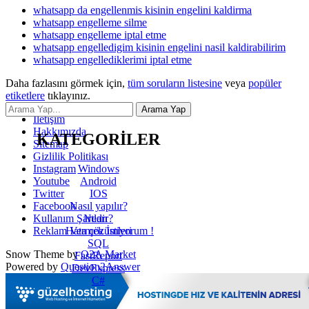
whatsapp da engellenmis kisinin engelini kaldirma
whatsapp engelleme silme
whatsapp engelleme iptal etme
whatsapp engelledigim kisinin engelini nasil kaldirabilirim
whatsapp engellediklerimi iptal etme
Daha fazlasını görmek için,
tüm soruların listesine
veya
popüler
etiketlere
tıklayınız.
İletişim
Hakkımızda
KATEGORİLER
Sitemap
Gizlilik Politikası
Windows
Instagram
Android
Youtube
IOS
Twitter
Nasıl yapılır?
Facebook
Nedir?
Kullanım Şartları
Hata çözümleri
Reklam Vermek İstiyorum !
SQL
Snow Theme by
Q2A Market
FastReport
Powered by
Question2Answer
DevExpress
C#