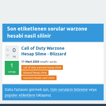
Son etiketlenen sorular warzone
hesabi nasil silinir
Call of Duty Warzone
0
Hesap Silme - Blizzard
oy
11 Mart 2020
misafir
sordu
1
call of duty warzone hesap silme
cevap
blizzard hesap silme
warzone hesabi nasil silinir
Daha fazlasını görmek için,
tüm soruların listesine
veya
popüler etiketlere
tıklayınız.