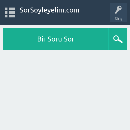
SorSoyleyelim.com
Giriş
Bir Soru Sor