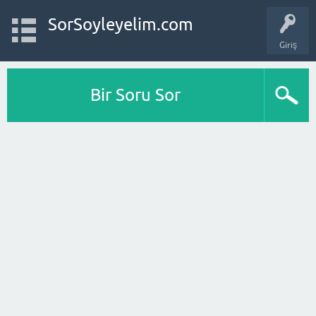
SorSoyleyelim.com
Giriş
Bir Soru Sor