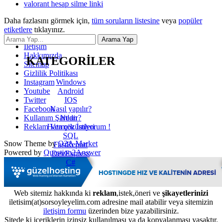
valorant hesap silme linki
Daha fazlasını görmek için,
tüm soruların listesine
veya
popüler
etiketlere
tıklayınız.
İletişim
Hakkımızda
KATEGORİLER
Sitemap
Gizlilik Politikası
Windows
Instagram
Android
Youtube
IOS
Twitter
Nasıl yapılır?
Facebook
Nedir?
Kullanım Şartları
Hata çözümleri
Reklam Vermek İstiyorum !
SQL
Snow Theme by
Q2A Market
FastReport
Powered by
Question2Answer
DevExpress
C#
Web sitemiz hakkında ki
reklam
,istek,öneri ve
şikayetlerinizi
iletisim(at)sorsoyleyelim.com adresine mail atabilir veya sitemizin
iletişim formu
üzerinden bize yazabilirsiniz.
Sitede ki içeriklerin izinsiz kullanılması ya da kopyalanması yasaktır.