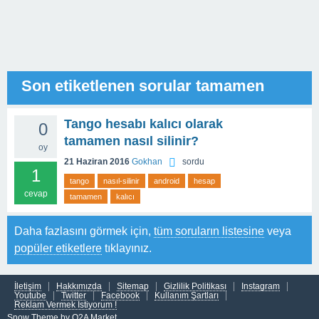
Son etiketlenen sorular tamamen
Tango hesabı kalıcı olarak
0
tamamen nasıl silinir?
oy
21 Haziran 2016
Gokhan
sordu
1
tango
nasıl-silinir
android
hesap
cevap
tamamen
kalıcı
Daha fazlasını görmek için,
tüm soruların listesine
veya
popüler etiketlere
tıklayınız.
İletişim
Hakkımızda
Sitemap
Gizlilik Politikası
Instagram
Youtube
Twitter
Facebook
Kullanım Şartları
Reklam Vermek İstiyorum !
Snow Theme by
Q2A Market