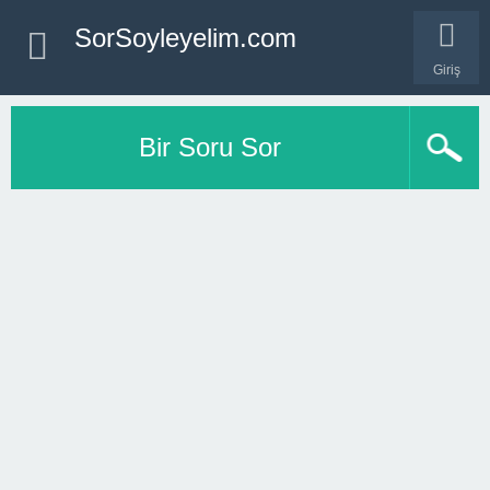
SorSoyleyelim.com
Giriş
Bir Soru Sor