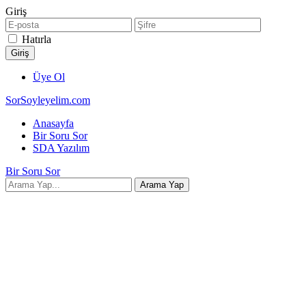
Giriş
Hatırla
Üye Ol
SorSoyleyelim.com
Anasayfa
Bir Soru Sor
SDA Yazılım
Bir Soru Sor