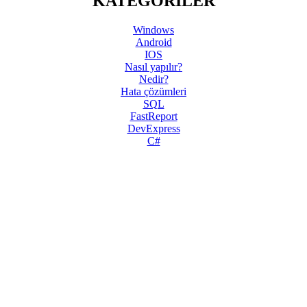
KATEGORİLER
Windows
Android
IOS
Nasıl yapılır?
Nedir?
Hata çözümleri
SQL
FastReport
DevExpress
C#