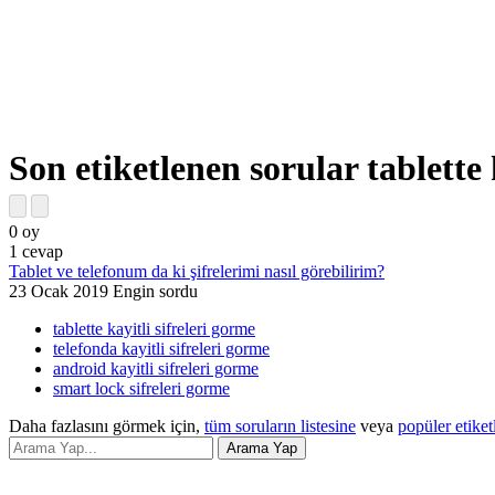
Son etiketlenen sorular tablette 
0
oy
1
cevap
Tablet ve telefonum da ki şifrelerimi nasıl görebilirim?
23 Ocak 2019
Engin
sordu
tablette kayitli sifreleri gorme
telefonda kayitli sifreleri gorme
android kayitli sifreleri gorme
smart lock sifreleri gorme
Daha fazlasını görmek için,
tüm soruların listesine
veya
popüler etiket