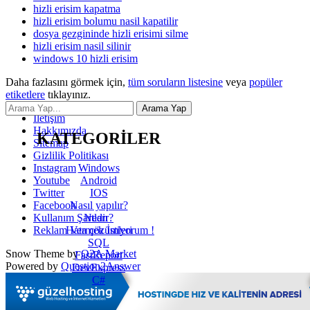
hizli erisim kapatma
hizli erisim bolumu nasil kapatilir
dosya gezgininde hizli erisimi silme
hizli erisim nasil silinir
windows 10 hizli erisim
Daha fazlasını görmek için,
tüm soruların listesine
veya
popüler
etiketlere
tıklayınız.
İletişim
Hakkımızda
KATEGORİLER
Sitemap
Gizlilik Politikası
Windows
Instagram
Android
Youtube
IOS
Twitter
Nasıl yapılır?
Facebook
Nedir?
Kullanım Şartları
Hata çözümleri
Reklam Vermek İstiyorum !
SQL
Snow Theme by
Q2A Market
FastReport
Powered by
Question2Answer
DevExpress
C#