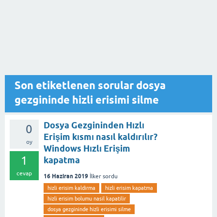
Son etiketlenen sorular dosya
gezgininde hizli erisimi silme
Dosya Gezgininden Hızlı
0
Erişim kısmı nasıl kaldırılır?
oy
Windows Hızlı Erişim
1
kapatma
cevap
16 Haziran 2019
İlker
sordu
hizli erisim kaldirma
hizli erisim kapatma
hizli erisim bolumu nasil kapatilir
dosya gezgininde hizli erisimi silme