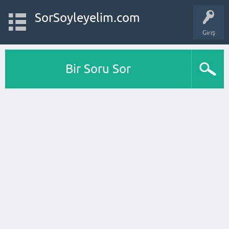
SorSoyleyelim.com
Giriş
Bir Soru Sor