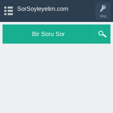
SorSoyleyelim.com
Giriş
Bir Soru Sor