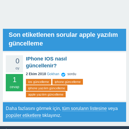
Son etiketlenen sorular apple yazılım
güncelleme
IPhone IOS nasıl
0
güncellenir?
oy
2 Ekim 2018
Gokhan
sordu
1
ios güncelleme
iphone güncelleme
cevap
iphone yazılım güncelleme
apple yazılım güncelleme
Daha fazlasını görmek için,
tüm soruların listesine
veya
popüler etiketlere
tıklayınız.