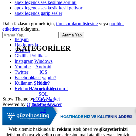
apex legends ses kesilme sorunu
apex legends ses kesik kesil geliyor
apex legends garip sesler
Daha fazlasını görmek için,
tüm soruların listesine
veya
popüler
etiketlere
tıklayınız.
İletişim
Hakkımızda
KATEGORİLER
Sitemap
Gizlilik Politikası
Windows
Instagram
Android
Youtube
IOS
Twitter
Nasıl yapılır?
Facebook
Nedir?
Kullanım Şartları
Hata çözümleri
Reklam Vermek İstiyorum !
SQL
Snow Theme by
Q2A Market
FastReport
Powered by
Question2Answer
DevExpress
C#
Web sitemiz hakkında ki
reklam
,istek,öneri ve
şikayetlerinizi
iletisim(at)sorsoyleyelim.com adresine mail atabilir veya sitemizin