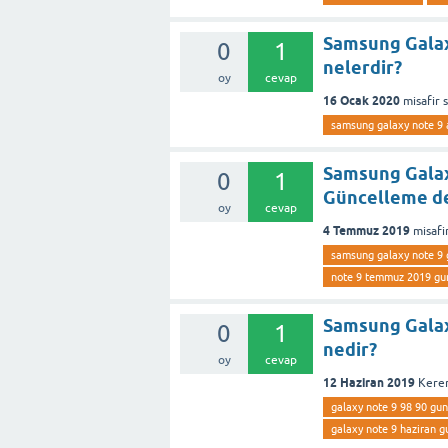
Samsung Galax
0
1
nelerdir?
oy
cevap
16 Ocak 2020
misafir
samsung galaxy note 9 a
Samsung Galax
0
1
Güncelleme de
oy
cevap
4 Temmuz 2019
misafi
samsung galaxy note 9 
note 9 temmuz 2019 gun
Samsung Galax
0
1
nedir?
oy
cevap
12 Haziran 2019
Kere
galaxy note 9 98 90 gun
galaxy note 9 haziran g