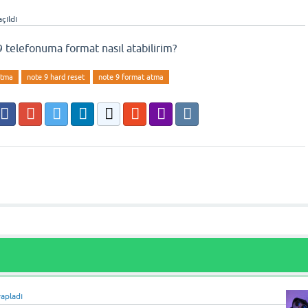
çıldı
telefonuma format nasıl atabilirim?
atma
note 9 hard reset
note 9 format atma
apladı