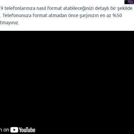
telefonlarınıza nasıl format atabileceğinizi detaylı bir şekilde
. Telefonunuza format atmadan önce şarjınızın en az %50
utmayınız.