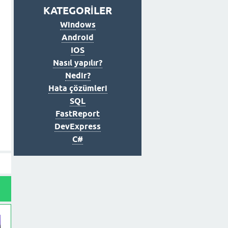
KATEGORİLER
Windows
Android
IOS
Nasıl yapılır?
Nedir?
Hata çözümleri
SQL
FastReport
DevExpress
C#