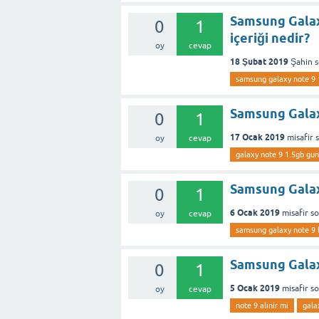
Samsung Galax
0
1
içeriği nedir?
oy
cevap
18 Şubat 2019
Şahin
samsung galaxy note 9
Samsung Galax
0
1
17 Ocak 2019
misafir
oy
cevap
galaxy note 9 1.5gb gu
Samsung Galax
0
1
6 Ocak 2019
misafir
s
oy
cevap
samsung galaxy note 9 k
Samsung Galaxy
0
1
5 Ocak 2019
misafir
s
oy
cevap
note 9 alinir mi
gala