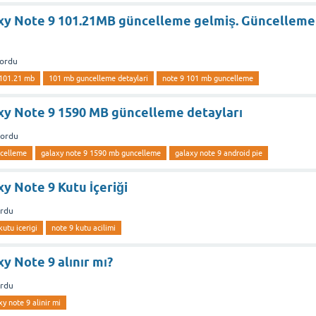
y Note 9 101.21MB güncelleme gelmiş. Güncelleme
sordu
 101.21 mb
101 mb guncelleme detaylari
note 9 101 mb guncelleme
y Note 9 1590 MB güncelleme detayları
sordu
ncelleme
galaxy note 9 1590 mb guncelleme
galaxy note 9 android pie
y Note 9 Kutu İçeriği
ordu
utu icerigi
note 9 kutu acilimi
 Note 9 alınır mı?
ordu
xy note 9 alinir mi