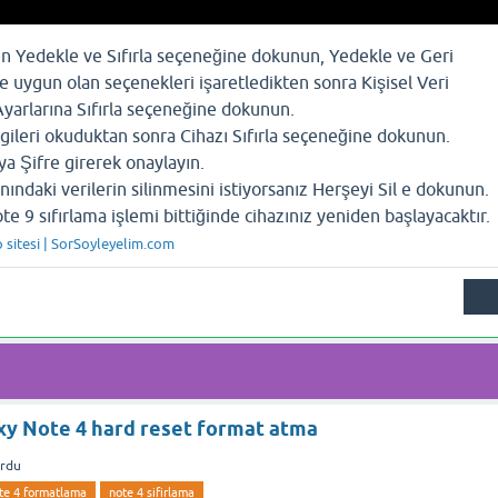
 Yedekle ve Sıfırla seçeneğine dokunun, Yedekle ve Geri
e uygun olan seçenekleri işaretledikten sonra Kişisel Veri
yarlarına Sıfırla seçeneğine dokunun.
lgileri okuduktan sonra Cihazı Sıfırla seçeneğine dokunun.
ya Şifre girerek onaylayın.
ındaki verilerin silinmesini istiyorsanız Herşeyi Sil e dokunun.
 9 sıfırlama işlemi bittiğinde cihazınız yeniden başlayacaktır.
p sitesi | SorSoyleyelim.com
y Note 4 hard reset format atma
ordu
te 4 formatlama
note 4 sifirlama