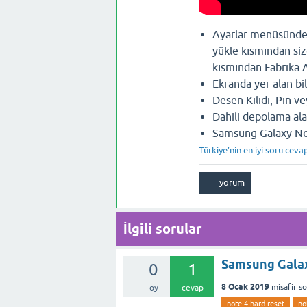
Ayarlar menüsünden
yükle kısmından siz
kısmından Fabrika A
Ekranda yer alan bi
Desen Kilidi, Pin ve
Dahili depolama alan
Samsung Galaxy Note
Türkiye'nin en iyi soru ceva
İlgili sorular
Samsung Galax
0
1
8 Ocak 2019
misafir
s
oy
cevap
note 4 hard reset
no