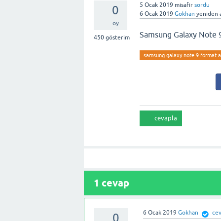
5 Ocak 2019
misafir
sordu
0
6 Ocak 2019
Gokhan
yeniden a
oy
Samsung Galaxy Note 9 
450
gösterim
samsung galaxy note 9 format 
1
cevap
6 Ocak 2019
Gokhan
cev
0