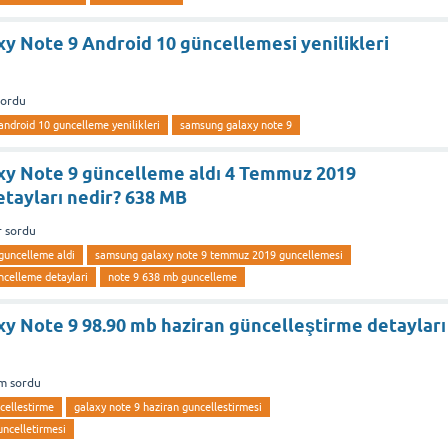
y Note 9 Android 10 güncellemesi yenilikleri
sordu
ndroid 10 guncelleme yenilikleri
samsung galaxy note 9
y Note 9 güncelleme aldı 4 Temmuz 2019
tayları nedir? 638 MB
r
sordu
guncelleme aldi
samsung galaxy note 9 temmuz 2019 guncellemesi
celleme detaylari
note 9 638 mb guncelleme
y Note 9 98.90 mb haziran güncelleştirme detayları
m
sordu
cellestirme
galaxy note 9 haziran guncellestirmesi
uncelletirmesi