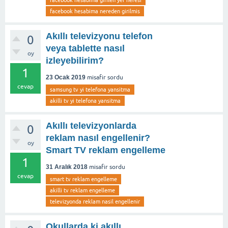
facebook hesabima nereden girilmis
Akıllı televizyonu telefon
0
veya tablette nasıl
oy
izleyebilirim?
1
23 Ocak 2019
misafir
sordu
cevap
samsung tv yi telefona yansitma
akilli tv yi telefona yansitma
Akıllı televizyonlarda
0
reklam nasıl engellenir?
oy
Smart TV reklam engelleme
1
31 Aralık 2018
misafir
sordu
cevap
smart tv reklam engelleme
akilli tv reklam engelleme
televizyonda reklam nasil engellenir
Okullarda ki akıllı