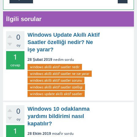
İlgili sorular
Windows Update Akıllı Aktif
0
Saatler özelliği nedir? Ne
oy
işe yarar?
1
28 Şubat 2019
nedim
sordu
cevap
windows akilli aktif saatler nedir
windows akilli aktif saatler ne ise yarar
windows akilli aktif saatler sorunu
windows akilli aktif saatler ozelligi
windows update akilli aktif saatler
Windows 10 odaklanma
0
yardımı bildirimi nasıl
oy
kapatılır?
1
28 Ekim 2019
misafir
sordu