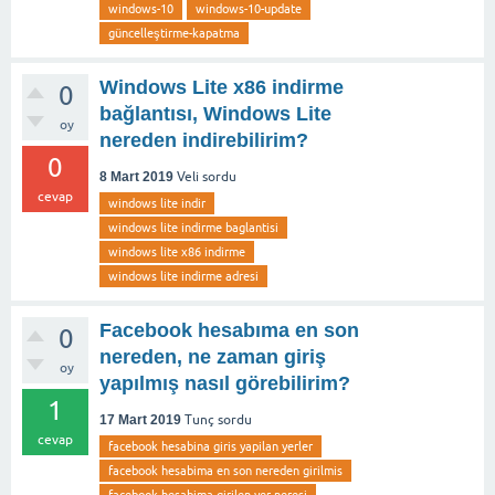
windows-10
windows-10-update
güncelleştirme-kapatma
Windows Lite x86 indirme
0
bağlantısı, Windows Lite
oy
nereden indirebilirim?
0
8 Mart 2019
Veli
sordu
cevap
windows lite indir
windows lite indirme baglantisi
windows lite x86 indirme
windows lite indirme adresi
Facebook hesabıma en son
0
nereden, ne zaman giriş
oy
yapılmış nasıl görebilirim?
1
17 Mart 2019
Tunç
sordu
cevap
facebook hesabina giris yapilan yerler
facebook hesabima en son nereden girilmis
facebook hesabima girilen yer neresi