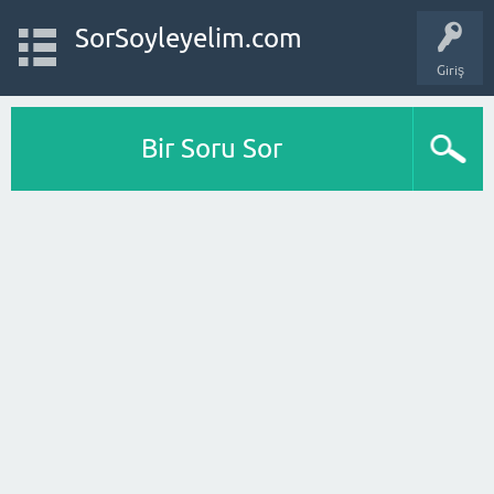
SorSoyleyelim.com
Giriş
Bir Soru Sor