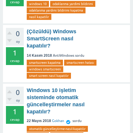
cevap
windows 10
odaklanma yardimi bildirimi
odaklanma yardimi bildirimi kapatma
nasil kapatilir
(Çözüldü) Windows
0
SmartScreen nasıl
oy
kapatılır?
1
14 Kasım 2018
AntiWindows
sordu
cevap
smartscreen kapatma
smartscreen hatası
windows smartscreen
smart screen nasıl kapatılır
Windows 10 işletim
0
sisteminde otomatik
oy
güncelleştirmeler nasıl
1
kapatılır?
cevap
22 Mayıs 2018
Gokhan
sordu
otomatik-güncelleştirme-nasıl-kapatılır