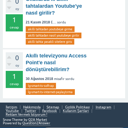
0
tahtalardan Youtube'ye
oy
nasıl girilir?
1
21 Kasım 2018
E....
sordu
cevap
akılli tahtadan youtubeye girme
akilli tahtadan nasil youtubeye girilir
akilli tahta yasakli sitelere giris
Akıllı televizyonu Access
0
Point'e nasıl
oy
dönüştürebilirim?
1
30 Ağustos 2018
misafir
sordu
cevap
lg-smart-tv-soft-ap
lg-smart-tv-internet-paylaştırma
İletişim
Hakkımızda
Sitemap
Gizlilik Politikası
Instagram
Youtube
Twitter
Facebook
Kullanım Şartları
Reklam Vermek İstiyorum !
Snow Theme by
Q2A Market
Powered by
Question2Answer