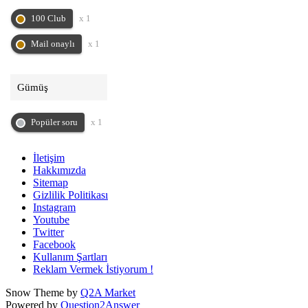
100 Club
x 1
Mail onaylı
x 1
Gümüş
Popüler soru
x 1
İletişim
Hakkımızda
Sitemap
Gizlilik Politikası
Instagram
Youtube
Twitter
Facebook
Kullanım Şartları
Reklam Vermek İstiyorum !
Snow Theme by
Q2A Market
Powered by
Question2Answer