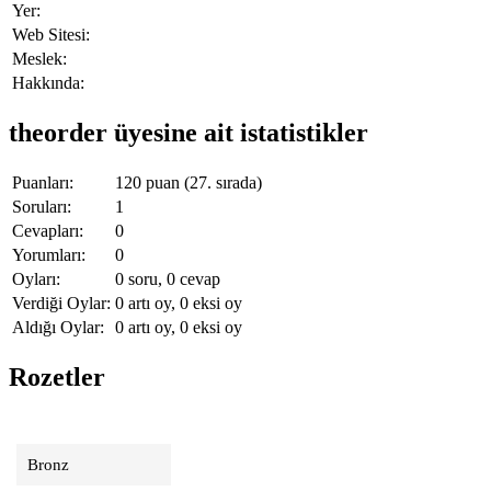
Yer:
Web Sitesi:
Meslek:
Hakkında:
theorder üyesine ait istatistikler
Puanları:
120
puan (
27
. sırada)
Soruları:
1
Cevapları:
0
Yorumları:
0
Oyları:
0
soru,
0
cevap
Verdiği Oylar:
0
artı oy,
0
eksi oy
Aldığı Oylar:
0
artı oy,
0
eksi oy
Rozetler
Bronz