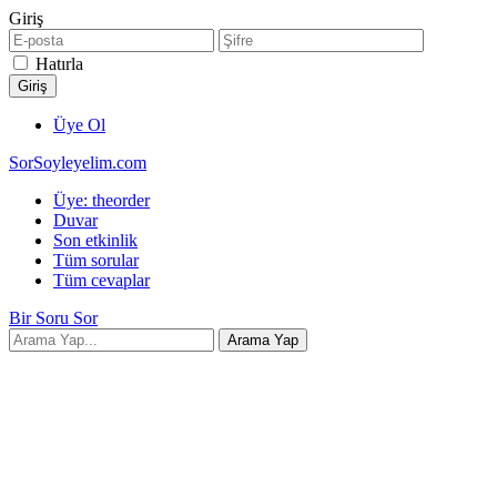
Giriş
Hatırla
Üye Ol
SorSoyleyelim.com
Üye: theorder
Duvar
Son etkinlik
Tüm sorular
Tüm cevaplar
Bir Soru Sor