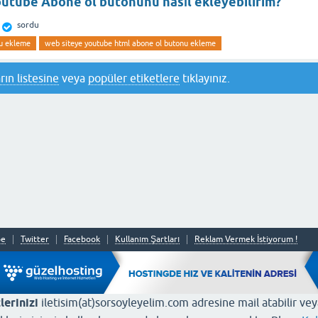
utube Abone ol butonunu nasıl ekleyebilirim?
sordu
nu ekleme
web siteye youtube html abone ol butonu ekleme
rın listesine
veya
popüler etiketlere
tıklayınız.
be
Twitter
Facebook
Kullanım Şartları
Reklam Vermek İstiyorum !
lerinizi
iletisim(at)sorsoyleyelim.com adresine mail atabilir ve