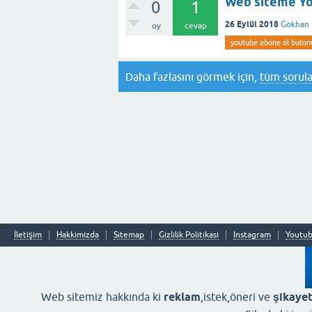
Web siteme Yo
0
1
26 Eylül 2018
Gokhan
oy
cevap
youtube abone ol buto
Daha fazlasını görmek için,
tüm sorula
İletişim
Hakkımızda
Sitemap
Gizlilik Politikası
Instagram
Youtu
Web sitemiz hakkında ki
reklam
,istek,öneri ve
şikayet