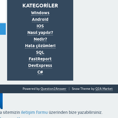
KATEGORİLER
Windows
Android
IOS
Nasıl yapılır?
Nedir?
Hata çözümleri
SQL
FastReport
DevExpress
C#
Powered by
Question2Answer
Snow Theme by
Q2A Market
ya sitemizin
iletişim formu
üzerinden bize yazabilirsiniz.