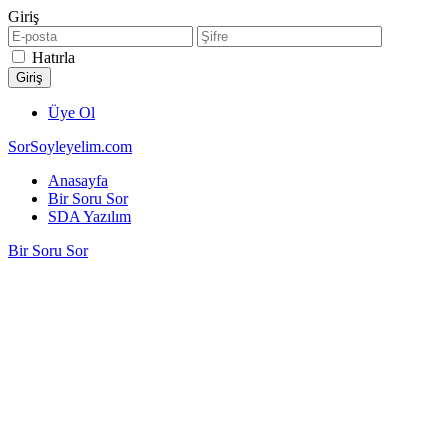
Giriş
Hatırla
Üye Ol
SorSoyleyelim.com
Anasayfa
Bir Soru Sor
SDA Yazılım
Bir Soru Sor