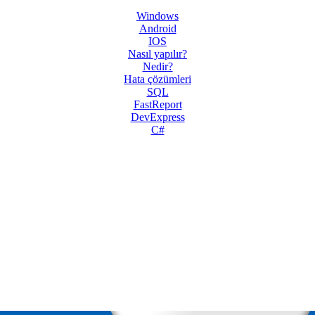
Windows
Android
IOS
Nasıl yapılır?
Nedir?
Hata çözümleri
SQL
FastReport
DevExpress
C#