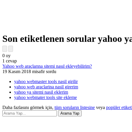
Son etiketlenen sorular yahoo ya
0
oy
1
cevap
Yahoo web araçlarına sitemi nasıl ekleyebilirim?
19 Kasım 2018
misafir
sordu
yahoo webmaster tools nasil girilir
yahoo web araclarina nasil girerim
yahoo ya sitemi nasil eklerim
yahoo webmater tools site ekleme
Daha fazlasını görmek için,
tüm soruların listesine
veya
popüler etiket