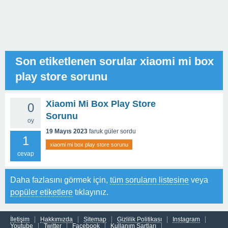
Son etiketlenen sorular xiaomi mi box
play store sorunu
Xiaomi Mi Box Play Store
0
Sorunu
oy
19 Mayıs 2023
faruk güler
sordu
1
xiaomi mi box play store sorunu
cevap
Daha fazlasını görmek için,
tüm soruların listesine
veya
popüler etiketlere
tıklayınız.
İletişim
Hakkımızda
Sitemap
Gizlilik Politikası
Instagram
Youtube
Twitter
Facebook
Kullanım Şartları