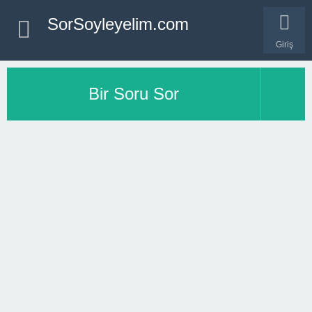
SorSoyleyelim.com
Giriş
Bir Soru Sor