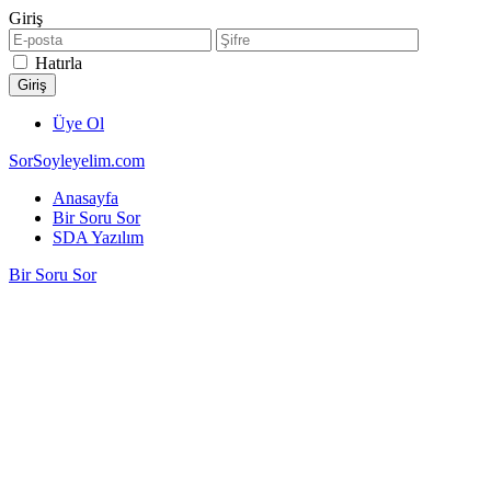
Giriş
Hatırla
Üye Ol
SorSoyleyelim.com
Anasayfa
Bir Soru Sor
SDA Yazılım
Bir Soru Sor