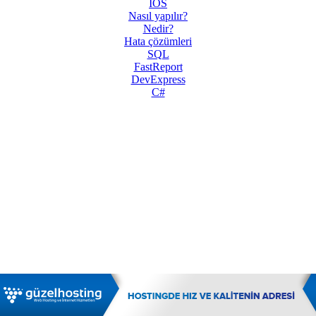
IOS
Nasıl yapılır?
Nedir?
Hata çözümleri
SQL
FastReport
DevExpress
C#