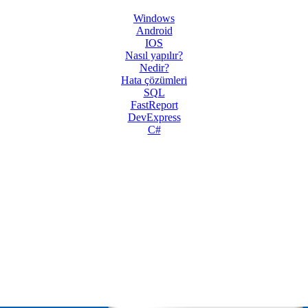
Windows
Android
IOS
Nasıl yapılır?
Nedir?
Hata çözümleri
SQL
FastReport
DevExpress
C#