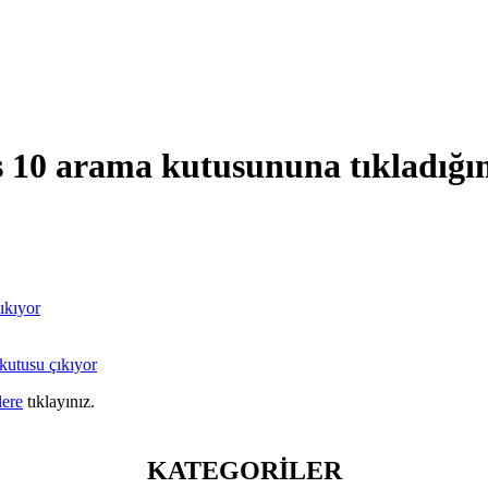
ws 10 arama kutusununa tıkladı
ıkıyor
utusu çıkıyor
lere
tıklayınız.
KATEGORİLER