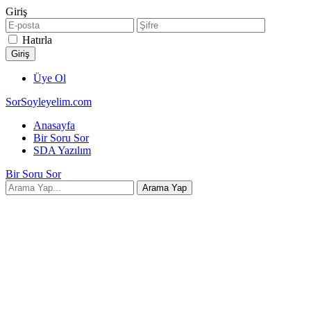
Giriş
Hatırla
Üye Ol
SorSoyleyelim.com
Anasayfa
Bir Soru Sor
SDA Yazılım
Bir Soru Sor