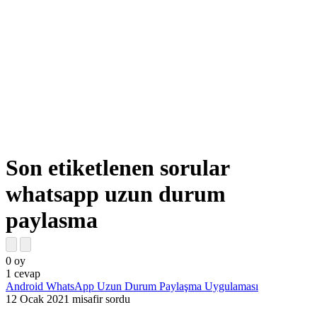
Son etiketlenen sorular
whatsapp uzun durum
paylasma
0
oy
1
cevap
Android WhatsApp Uzun Durum Paylaşma Uygulaması
12 Ocak 2021
misafir
sordu