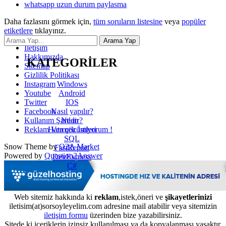
whatsapp uzun durum paylasma
Daha fazlasını görmek için,
tüm soruların listesine
veya
popüler
etiketlere
tıklayınız.
İletişim
Hakkımızda
KATEGORİLER
Sitemap
Gizlilik Politikası
Windows
Instagram
Android
Youtube
IOS
Twitter
Nasıl yapılır?
Facebook
Nedir?
Kullanım Şartları
Hata çözümleri
Reklam Vermek İstiyorum !
SQL
Snow Theme by
Q2A Market
FastReport
Powered by
Question2Answer
DevExpress
C#
Web sitemiz hakkında ki
reklam
,istek,öneri ve
şikayetlerinizi
iletisim(at)sorsoyleyelim.com adresine mail atabilir veya sitemizin
iletişim formu
üzerinden bize yazabilirsiniz.
Sitede ki içeriklerin izinsiz kullanılması ya da kopyalanması yasaktır.