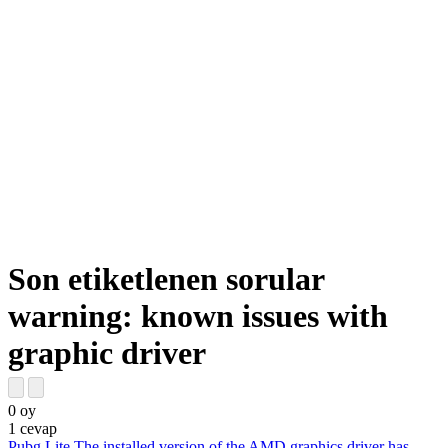
Son etiketlenen sorular
warning: known issues with
graphic driver
0
oy
1
cevap
Pubg Lite The installed version of the AMD graphics driver has