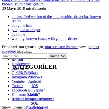
known issues hatası çözümü
30 Mayıs 2019
misafir
sordu
the installed version of the amd graphics driver has known
issues
pubg lite hata
pubg lite acilmiyor
pubg lite
warning: known issues with graphic driver
Daha fazlasını görmek için,
tüm soruların listesine
veya
popüler
etiketlere
tıklayınız.
İletişim
Hakkımızda
KATEGORİLER
Sitemap
Gizlilik Politikası
Windows
Instagram
Android
Youtube
IOS
Twitter
Nasıl yapılır?
Facebook
Nedir?
Kullanım Şartları
Hata çözümleri
Reklam Vermek İstiyorum !
SQL
Snow Theme by
Q2A Market
FastReport