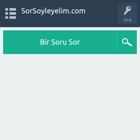
SorSoyleyelim.com
Giriş
Bir Soru Sor