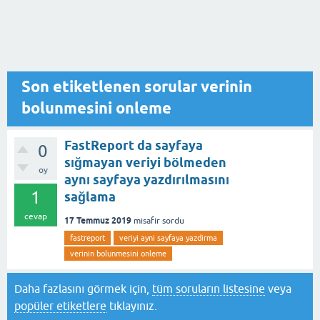
Son etiketlenen sorular verinin
bolunmesini onleme
FastReport da sayfaya
0
sığmayan veriyi bölmeden
oy
aynı sayfaya yazdırılmasını
1
sağlama
cevap
17 Temmuz 2019
misafir
sordu
fastreport
veriyi ayni sayfaya yazdirma
verinin bolunmesini onleme
Daha fazlasını görmek için,
tüm soruların listesine
veya
popüler etiketlere
tıklayınız.