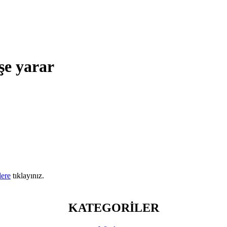
işe yarar
lere
tıklayınız.
KATEGORİLER