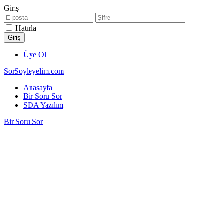
Giriş
Hatırla
Üye Ol
SorSoyleyelim.com
Anasayfa
Bir Soru Sor
SDA Yazılım
Bir Soru Sor