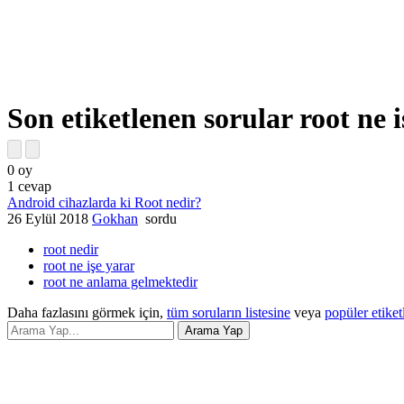
Son etiketlenen sorular root ne 
0
oy
1
cevap
Android cihazlarda ki Root nedir?
26 Eylül 2018
Gokhan
sordu
root nedir
root ne işe yarar
root ne anlama gelmektedir
Daha fazlasını görmek için,
tüm soruların listesine
veya
popüler etiket