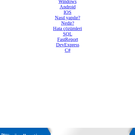
Windows
Android
IOS
Nasıl yapılır?
Nedir?
Hata çözümleri
SQL
FastReport
DevExpress
C#