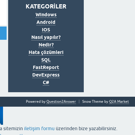
KATEGORİLER
Windows
Android
IOS
Nasıl yapılır?
Nedir?
Hata çözümleri
SQL
FastReport
DevExpress
C#
Powered by
Question2Answer
Snow Theme by
Q2A Market
ya sitemizin
iletişim formu
üzerinden bize yazabilirsiniz.