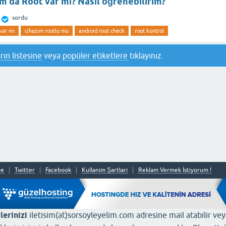
m da Root var mı? Nasıl öğrenebilirim?
sordu
var mı
cihazım rootlu mu
android root check
root kontrol
rın listesine
veya
popüler etiketlere
tıklayınız.
be
Twitter
Facebook
Kullanım Şartları
Reklam Vermek İstiyorum !
lerinizi
iletisim(at)sorsoyleyelim.com adresine mail atabilir ve