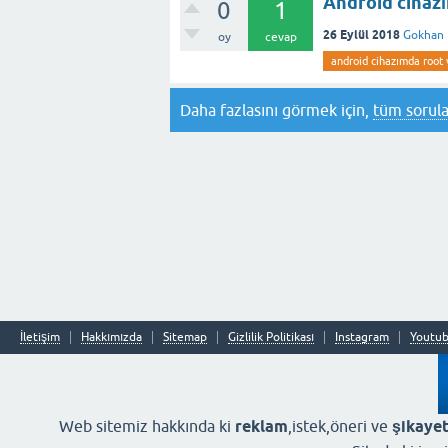
Android cihazı
0
1
26 Eylül 2018
Gokhan
oy
cevap
android cihazımda root 
Daha fazlasını görmek için,
tüm sorula
İletişim
Hakkımızda
Sitemap
Gizlilik Politikası
Instagram
Youtu
Web sitemiz hakkında ki
reklam
,istek,öneri ve
şikayet