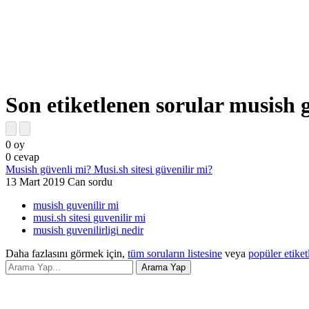
Son etiketlenen sorular musish g
0
oy
0
cevap
Musish güvenli mi? Musi.sh sitesi güvenilir mi?
13 Mart 2019
Can
sordu
musish guvenilir mi
musi.sh sitesi guvenilir mi
musish guvenilirligi nedir
Daha fazlasını görmek için,
tüm soruların listesine
veya
popüler etiket