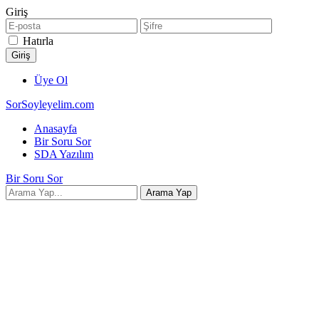
Giriş
Hatırla
Üye Ol
SorSoyleyelim.com
Anasayfa
Bir Soru Sor
SDA Yazılım
Bir Soru Sor