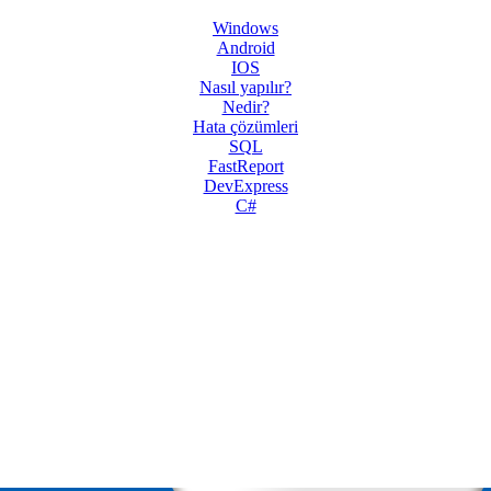
Windows
Android
IOS
Nasıl yapılır?
Nedir?
Hata çözümleri
SQL
FastReport
DevExpress
C#