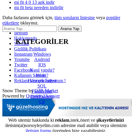
mi fit 4 0 13 apk indir
mi fit beta nereden indirilir
Daha fazlasını görmek için,
tüm soruların listesine
veya
popüler
etiketlere
tıklayınız.
İletişim
Hakkımızda
KATEGORİLER
Sitemap
Gizlilik Politikası
Windows
Instagram
Android
Youtube
IOS
Twitter
Nasıl yapılır?
Facebook
Nedir?
Kullanım Şartları
Hata çözümleri
Reklam Vermek İstiyorum !
SQL
Snow Theme by
Q2A Market
FastReport
Powered by
Question2Answer
DevExpress
C#
Web sitemiz hakkında ki
reklam
,istek,öneri ve
şikayetlerinizi
iletisim(at)sorsoyleyelim.com adresine mail atabilir veya sitemizin
iletişim formu
üzerinden bize yazabilirsiniz.