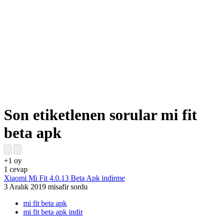
Son etiketlenen sorular mi fit
beta apk
+1
oy
1
cevap
Xiaomi Mi Fit 4.0.13 Beta Apk indirme
3 Aralık 2019
misafir
sordu
mi fit beta apk
mi fit beta apk indir