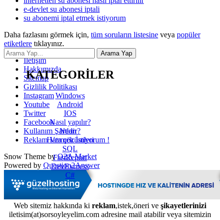
internetten su abonesi nasil iptal ettirilir
e-devlet su abonesi iptali
su abonemi iptal etmek istiyorum
Daha fazlasını görmek için,
tüm soruların listesine
veya
popüler
etiketlere
tıklayınız.
İletişim
Hakkımızda
KATEGORİLER
Sitemap
Gizlilik Politikası
Windows
Instagram
Android
Youtube
IOS
Twitter
Nasıl yapılır?
Facebook
Nedir?
Kullanım Şartları
Hata çözümleri
Reklam Vermek İstiyorum !
SQL
Snow Theme by
Q2A Market
FastReport
Powered by
Question2Answer
DevExpress
C#
Web sitemiz hakkında ki
reklam
,istek,öneri ve
şikayetlerinizi
iletisim(at)sorsoyleyelim.com adresine mail atabilir veya sitemizin