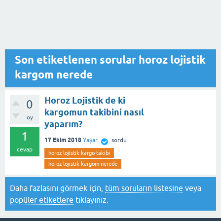
Son etiketlenen sorular horoz lojistik
kargom nerede
Horoz Lojistik de ki
0
kargomun takibini nasıl
oy
yaparım?
1
17 Ekim 2018
Yaşar
sordu
cevap
horoz lojistik kargo takibi
horoz lojistik kargom nerede
Daha fazlasını görmek için,
tüm soruların listesine
veya
popüler etiketlere
tıklayınız.