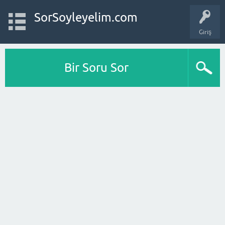
SorSoyleyelim.com
Giriş
Bir Soru Sor