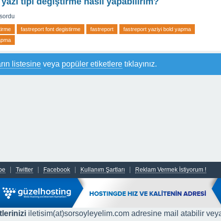
yazı tipi değiştirme nasıl yapabilirim?
sordu
tirme
fastreport font degistirme
fastreport
fastreport yaziyi bold yapma
yapma
rın listesine
veya
popüler etiketlere
tıklayınız.
be
Twitter
Facebook
Kullanım Şartları
Reklam Vermek İstiyorum !
lerinizi
iletisim(at)sorsoyleyelim.com adresine mail atabilir vey