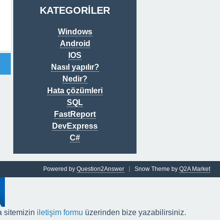
KATEGORİLER
Windows
Android
IOS
Nasıl yapılır?
Nedir?
Hata çözümleri
SQL
FastReport
DevExpress
C#
Powered by
Question2Answer
Snow Theme by
Q2A Market
a sitemizin
iletişim formu
üzerinden bize yazabilirsiniz.