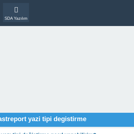
SDA Yazılım
astreport yazi tipi degistirme