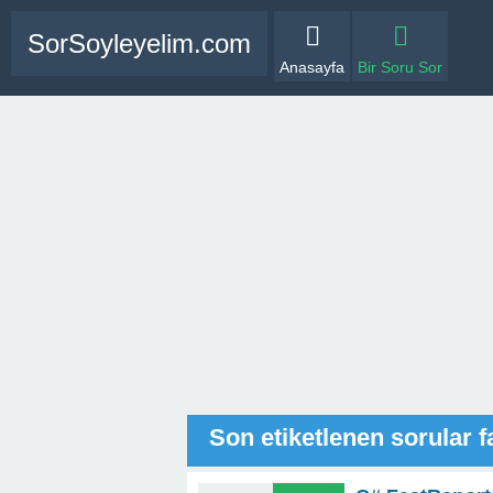
SorSoyleyelim.com
Anasayfa
Bir Soru Sor
Son etiketlenen sorular f