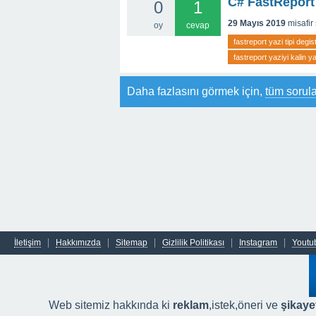
C# FastReport 
0
1
29 Mayıs 2019
misafir
oy
cevap
fastreport yazi tipi degis
fastreport yaziyi kalin 
Daha fazlasını görmek için,
tüm sorula
İletişim
Hakkımızda
Sitemap
Gizlilik Politikası
Instagram
Youtu
Web sitemiz hakkında ki
reklam
,istek,öneri ve
şikayet