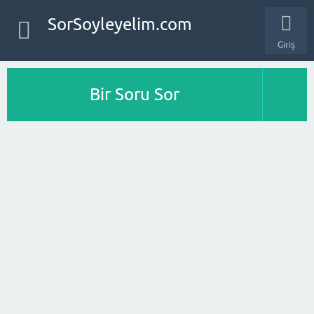
SorSoyleyelim.com
Giriş
Bir Soru Sor