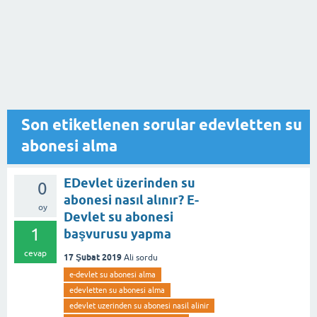
Son etiketlenen sorular edevletten su
abonesi alma
EDevlet üzerinden su
0
abonesi nasıl alınır? E-
oy
Devlet su abonesi
1
başvurusu yapma
cevap
17 Şubat 2019
Ali
sordu
e-devlet su abonesi alma
edevletten su abonesi alma
edevlet uzerinden su abonesi nasil alinir