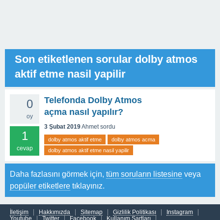
Son etiketlenen sorular dolby atmos
aktif etme nasil yapilir
Telefonda Dolby Atmos
0
açma nasıl yapılır?
oy
3 Şubat 2019
Ahmet
sordu
1
dolby atmos aktif etme
dolby atmos acma
cevap
dolby atmos aktif etme nasil yapilir
Daha fazlasını görmek için,
tüm soruların listesine
veya
popüler etiketlere
tıklayınız.
İletişim
Hakkımızda
Sitemap
Gizlilik Politikası
Instagram
Youtube
Twitter
Facebook
Kullanım Şartları