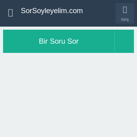
SorSoyleyelim.com
Giriş
Bir Soru Sor