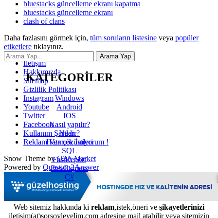
bluestacks güncelleme ekranı kapatma
bluestacks güncelleme ekranı
clash of clans
Daha fazlasını görmek için,
tüm soruların listesine
veya
popüler
etiketlere
tıklayınız.
İletişim
Hakkımızda
KATEGORİLER
Sitemap
Gizlilik Politikası
Windows
Instagram
Android
Youtube
IOS
Twitter
Nasıl yapılır?
Facebook
Nedir?
Kullanım Şartları
Hata çözümleri
Reklam Vermek İstiyorum !
SQL
Snow Theme by
Q2A Market
FastReport
Powered by
Question2Answer
DevExpress
C#
Web sitemiz hakkında ki
reklam
,istek,öneri ve
şikayetlerinizi
iletisim(at)sorsoyleyelim.com adresine mail atabilir veya sitemizin