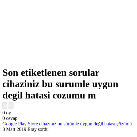
Son etiketlenen sorular
cihaziniz bu surumle uygun
degil hatasi cozumu m
0
oy
0
cevap
Google Play Store cihazınız bu sürümle uygun değil hatası çözümü
8 Mart 2019
Eray
sordu