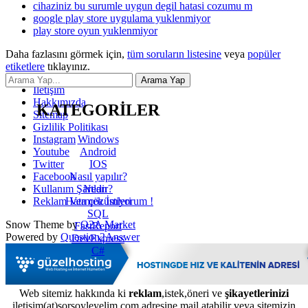
cihaziniz bu surumle uygun degil hatasi cozumu m
google play store uygulama yuklenmiyor
play store oyun yuklenmiyor
Daha fazlasını görmek için,
tüm soruların listesine
veya
popüler
etiketlere
tıklayınız.
İletişim
Hakkımızda
KATEGORİLER
Sitemap
Gizlilik Politikası
Windows
Instagram
Android
Youtube
IOS
Twitter
Nasıl yapılır?
Facebook
Nedir?
Kullanım Şartları
Hata çözümleri
Reklam Vermek İstiyorum !
SQL
Snow Theme by
Q2A Market
FastReport
Powered by
Question2Answer
DevExpress
C#
Web sitemiz hakkında ki
reklam
,istek,öneri ve
şikayetlerinizi
iletisim(at)sorsoyleyelim.com adresine mail atabilir veya sitemizin