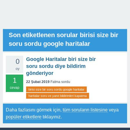
Son etiketlenen sorular birisi size bir
soru sordu google haritalar
Google Haritalar biri size bir
0
soru sordu diye bildirim
oy
gönderiyor
1
22 Şubat 2019
Fatma
sordu
cevap
birisi size bir soru sordu google haritalar
haritalar soru ve yanıt bildirimleri kapatma
Daha fazlasını görmek için,
tüm soruların listesine
veya
popüler etiketlere
tıklayınız.