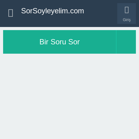
SorSoyleyelim.com
Giriş
Bir Soru Sor