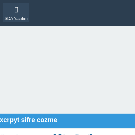
SDA Yazılım
axcrpyt sifre cozme