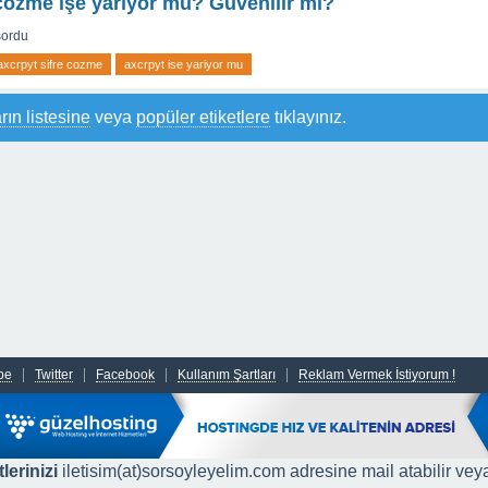
çözme işe yarıyor mu? Güvenilir mi?
sordu
axcrpyt sifre cozme
axcrpyt ise yariyor mu
rın listesine
veya
popüler etiketlere
tıklayınız.
be
Twitter
Facebook
Kullanım Şartları
Reklam Vermek İstiyorum !
lerinizi
iletisim(at)sorsoyleyelim.com adresine mail atabilir vey