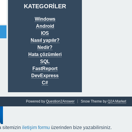
KATEGORİLER
Windows
Android
IOS
Nasıl yapılır?
Nedir?
Hata çözümleri
SQL
FastReport
DevExpress
C#
Powered by
Question2Answer
Snow Theme by
Q2A Market
a sitemizin
iletişim formu
üzerinden bize yazabilirsiniz.