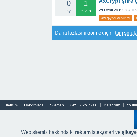
AxCrypt şifre 
0
1
29 Ocak 2019
misafir
oy
cevap
axcrpyt guvenilir mi
Daha fazlasını görmek için,
tüm sorula
İletişim
Hakkımızda
Sitemap
Gizlilik Politikası
Instagram
Youtu
Web sitemiz hakkında ki
reklam
,istek,öneri ve
şikayet