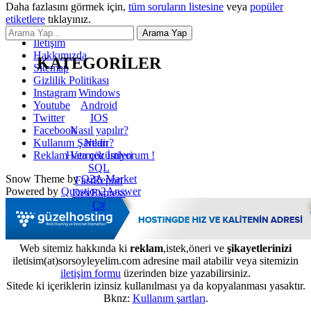
Daha fazlasını görmek için,
tüm soruların listesine
veya
popüler
etiketlere
tıklayınız.
İletişim
Hakkımızda
KATEGORİLER
Sitemap
Gizlilik Politikası
Windows
Instagram
Android
Youtube
IOS
Twitter
Nasıl yapılır?
Facebook
Nedir?
Kullanım Şartları
Hata çözümleri
Reklam Vermek İstiyorum !
SQL
Snow Theme by
Q2A Market
FastReport
Powered by
Question2Answer
DevExpress
C#
Web sitemiz hakkında ki
reklam
,istek,öneri ve
şikayetlerinizi
iletisim(at)sorsoyleyelim.com adresine mail atabilir veya sitemizin
iletişim formu
üzerinden bize yazabilirsiniz.
Sitede ki içeriklerin izinsiz kullanılması ya da kopyalanması yasaktır.
Bknz:
Kullanım şartları
.
...