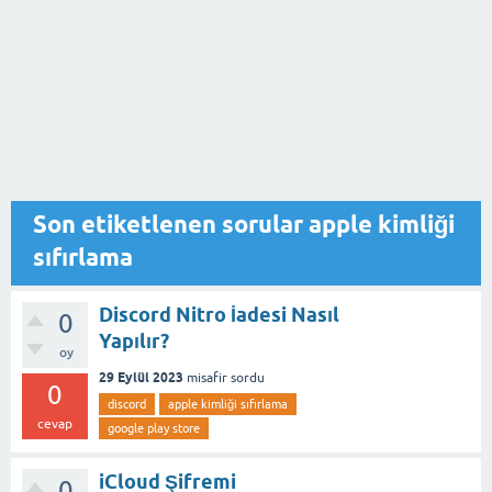
Son etiketlenen sorular apple kimliği
sıfırlama
Discord Nitro İadesi Nasıl
0
Yapılır?
oy
29 Eylül 2023
misafir
sordu
0
discord
apple kimliği sıfırlama
cevap
google play store
iCloud Şifremi
0