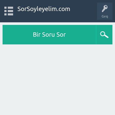
SorSoyleyelim.com
Giriş
Bir Soru Sor