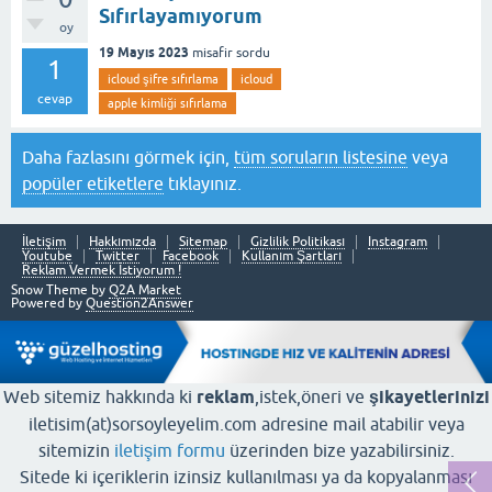
Sıfırlayamıyorum
oy
19 Mayıs 2023
misafir
sordu
1
icloud şifre sıfırlama
icloud
cevap
apple kimliği sıfırlama
Daha fazlasını görmek için,
tüm soruların listesine
veya
popüler etiketlere
tıklayınız.
İletişim
Hakkımızda
Sitemap
Gizlilik Politikası
Instagram
Youtube
Twitter
Facebook
Kullanım Şartları
Reklam Vermek İstiyorum !
Snow Theme by
Q2A Market
Powered by
Question2Answer
Web sitemiz hakkında ki
reklam
,istek,öneri ve
şikayetlerinizi
iletisim(at)sorsoyleyelim.com adresine mail atabilir veya
sitemizin
iletişim formu
üzerinden bize yazabilirsiniz.
Sitede ki içeriklerin izinsiz kullanılması ya da kopyalanması