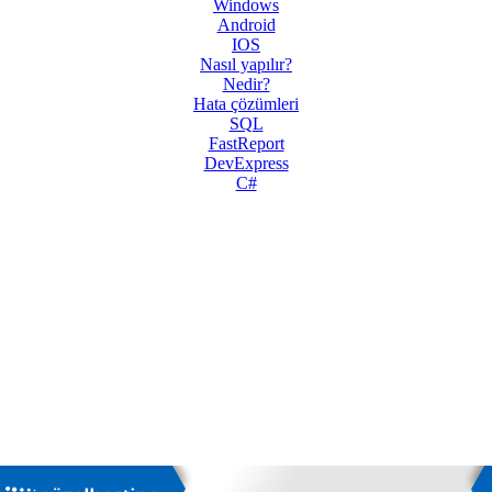
Windows
Android
IOS
Nasıl yapılır?
Nedir?
Hata çözümleri
SQL
FastReport
DevExpress
C#