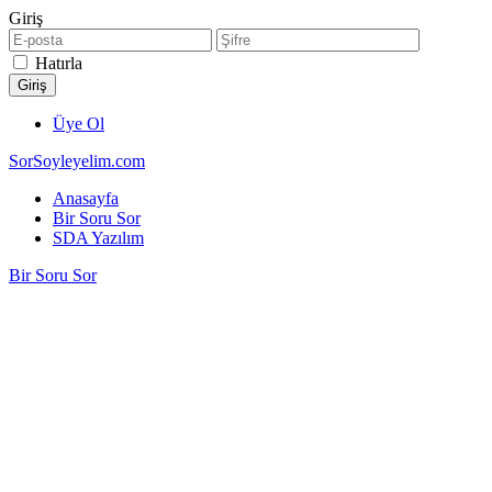
Giriş
Hatırla
Üye Ol
SorSoyleyelim.com
Anasayfa
Bir Soru Sor
SDA Yazılım
Bir Soru Sor