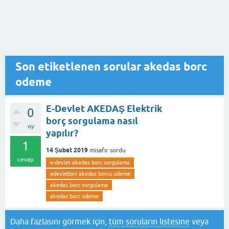
Son etiketlenen sorular akedas borc
odeme
E-Devlet AKEDAŞ Elektrik
0
borç sorgulama nasıl
oy
yapılır?
1
14 Şubat 2019
misafir
sordu
cevap
e-devlet akedas borc sorgulama
edevletten akedas borcu odeme
akedas borc sorgulama
akedas borc odeme
Daha fazlasını görmek için,
tüm soruların listesine
veya