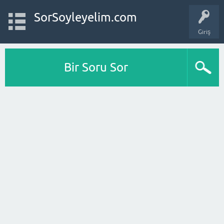
SorSoyleyelim.com
Giriş
Bir Soru Sor