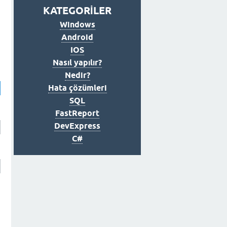
KATEGORİLER
Windows
Android
IOS
Nasıl yapılır?
Nedir?
Hata çözümleri
SQL
FastReport
DevExpress
C#