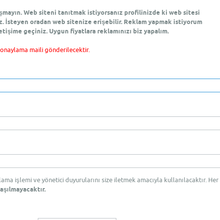
ayın. Web siteni tanıtmak istiyorsanız profilinizde ki web sitesi
z. İsteyen oradan web sitenize erişebilir. Reklam yapmak istiyorum
etişime geçiniz. Uygun fiyatlara reklamınızı biz yapalım.
 onaylama maili gönderilecektir.
rlama işlemi ve yönetici duyurularını size iletmek amacıyla kullanılacaktır. Her
aşılmayacaktır.