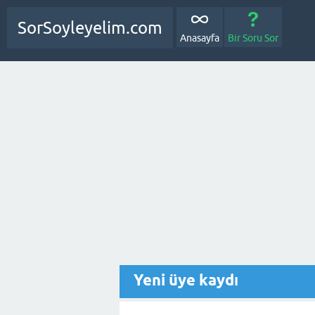
SorSoyleyelim.com
Anasayfa
Bir Soru Sor
Yeni üye kaydı