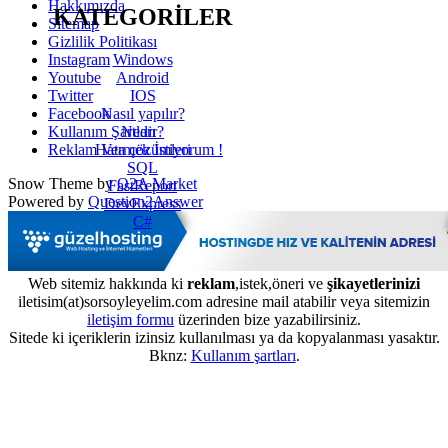
Hakkımızda
KATEGORİLER
Sitemap
Gizlilik Politikası
Windows
Instagram
Android
Youtube
IOS
Twitter
Nasıl yapılır?
Facebook
Nedir?
Kullanım Şartları
Hata çözümleri
Reklam Vermek İstiyorum !
SQL
Snow Theme by
Q2A Market
FastReport
Powered by
Question2Answer
DevExpress
C#
Web sitemiz hakkında ki
reklam
,istek,öneri ve
şikayetlerinizi
iletisim(at)sorsoyleyelim.com adresine mail atabilir veya sitemizin
iletişim formu
üzerinden bize yazabilirsiniz.
Sitede ki içeriklerin izinsiz kullanılması ya da kopyalanması yasaktır.
Bknz:
Kullanım şartları
.
...