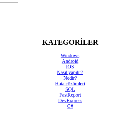
KATEGORİLER
Windows
Android
IOS
Nasıl yapılır?
Nedir?
Hata çözümleri
SQL
FastReport
DevExpress
C#