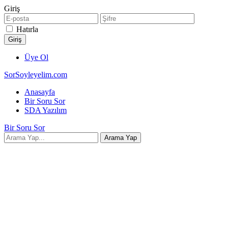
Giriş
Hatırla
Üye Ol
SorSoyleyelim.com
Anasayfa
Bir Soru Sor
SDA Yazılım
Bir Soru Sor