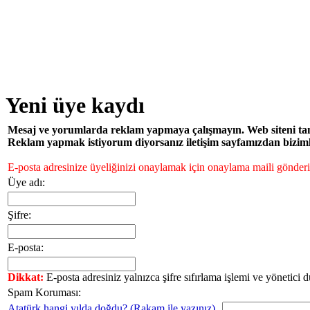
Yeni üye kaydı
Mesaj ve yorumlarda reklam yapmaya çalışmayın. Web siteni tanıtm
Reklam yapmak istiyorum diyorsanız iletişim sayfamızdan bizimle 
E-posta adresinize üyeliğinizi onaylamak için onaylama maili gönderil
Üye adı:
Şifre:
E-posta:
Dikkat:
E-posta adresiniz yalnızca şifre sıfırlama işlemi ve yönetici 
Spam Koruması:
Atatürk hangi yılda doğdu? (Rakam ile yazınız)