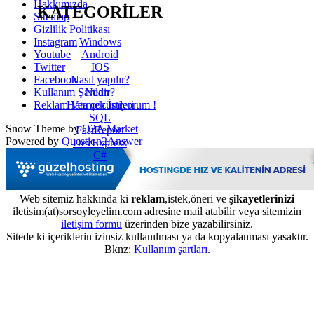
Hakkımızda
KATEGORİLER
Sitemap
Gizlilik Politikası
Windows
Instagram
Android
Youtube
IOS
Twitter
Nasıl yapılır?
Facebook
Nedir?
Kullanım Şartları
Hata çözümleri
Reklam Vermek İstiyorum !
SQL
Snow Theme by
Q2A Market
FastReport
Powered by
Question2Answer
DevExpress
C#
Web sitemiz hakkında ki
reklam
,istek,öneri ve
şikayetlerinizi
iletisim(at)sorsoyleyelim.com adresine mail atabilir veya sitemizin
iletişim formu
üzerinden bize yazabilirsiniz.
Sitede ki içeriklerin izinsiz kullanılması ya da kopyalanması yasaktır.
Bknz:
Kullanım şartları
.
...