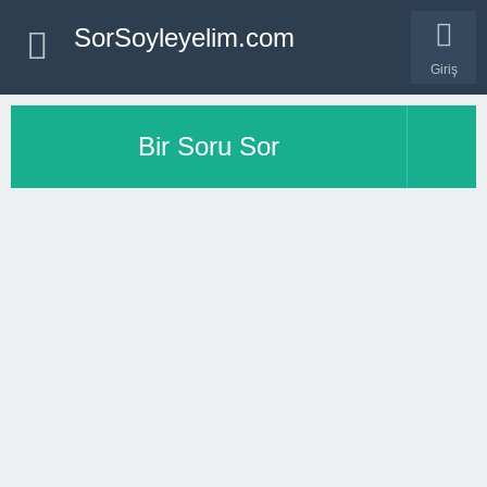
SorSoyleyelim.com
Giriş
Bir Soru Sor