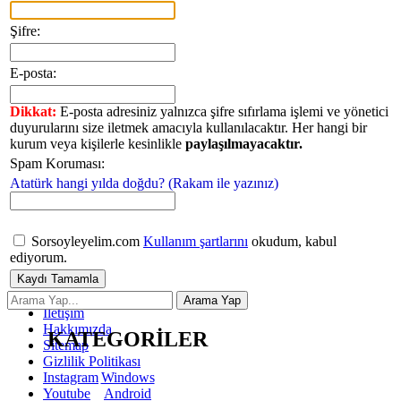
Şifre:
E-posta:
Dikkat:
E-posta adresiniz yalnızca şifre sıfırlama işlemi ve yönetici
duyurularını size iletmek amacıyla kullanılacaktır. Her hangi bir
kurum veya kişilerle kesinlikle
paylaşılmayacaktır.
Spam Koruması:
Atatürk hangi yılda doğdu? (Rakam ile yazınız)
Sorsoyleyelim.com
Kullanım şartlarını
okudum, kabul
ediyorum.
İletişim
Hakkımızda
KATEGORİLER
Sitemap
Gizlilik Politikası
Windows
Instagram
Android
Youtube