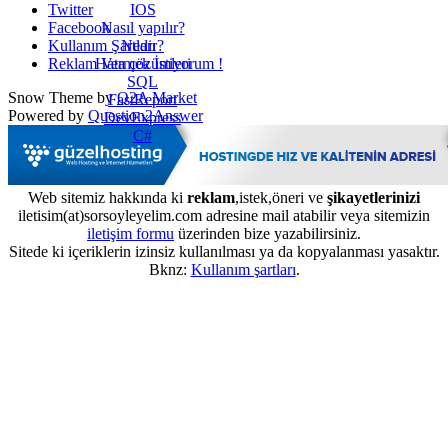
IOS
Twitter
Nasıl yapılır?
Facebook
Nedir?
Kullanım Şartları
Hata çözümleri
Reklam Vermek İstiyorum !
SQL
Snow Theme by
Q2A Market
FastReport
Powered by
Question2Answer
DevExpress
C#
Web sitemiz hakkında ki
reklam
,istek,öneri ve
şikayetlerinizi
iletisim(at)sorsoyleyelim.com adresine mail atabilir veya sitemizin
iletişim formu
üzerinden bize yazabilirsiniz.
Sitede ki içeriklerin izinsiz kullanılması ya da kopyalanması yasaktır.
Bknz:
Kullanım şartları
.
...