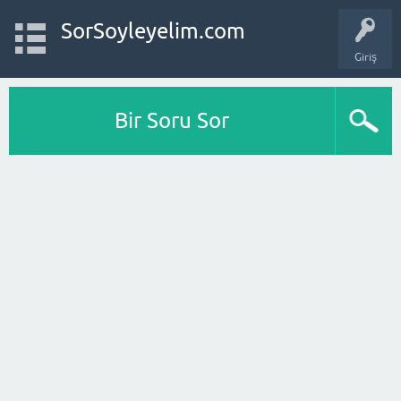
SorSoyleyelim.com
Giriş
Bir Soru Sor