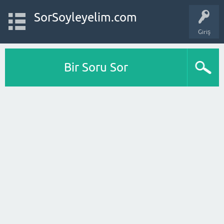
SorSoyleyelim.com
Giriş
Bir Soru Sor